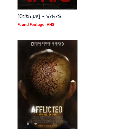
[Critique] – V/H/S
Found Footage
,
VHS