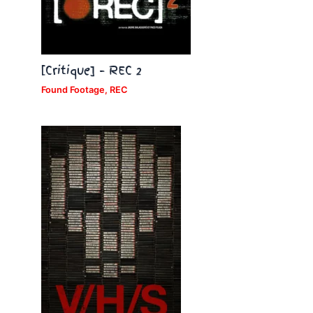
[Critique] – REC 2
Found Footage
,
REC