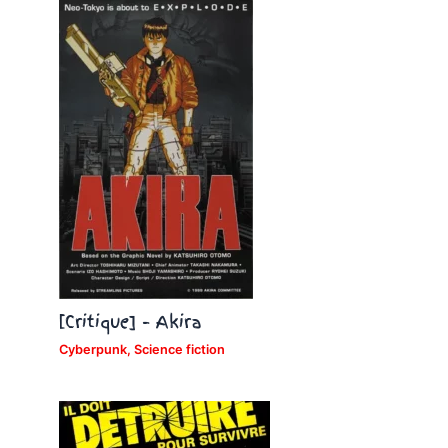
[Critique] – Akira
Cyberpunk
,
Science fiction