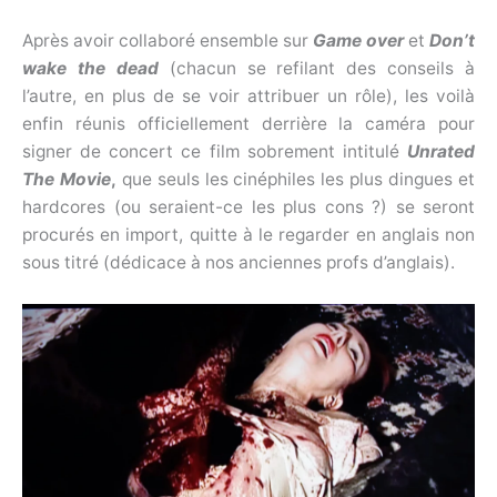
Après avoir collaboré ensemble sur
Game over
et
Don’t
wake the dead
(chacun se refilant des conseils à
l’autre, en plus de se voir attribuer un rôle), les voilà
enfin réunis officiellement derrière la caméra pour
signer de concert ce film sobrement intitulé
Unrated
The Movie
,
que seuls les cinéphiles les plus dingues et
hardcores (ou seraient-ce les plus cons ?) se seront
procurés en import, quitte à le regarder en anglais non
sous titré (dédicace à nos anciennes profs d’anglais).