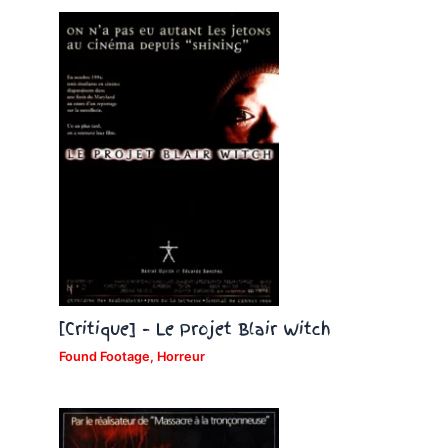
[Critique] – Le Projet Blair Witch
Found Footage
,
Horreur