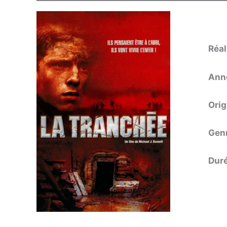
Réal
Anné
Orig
Gen
Dur