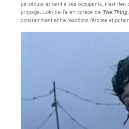
persécute et terrifie ses occupants, n’est rien
propage. Loin de l’alien vorace de
The Thing
constamment entre réactions féroces et potentie