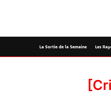
Aller
au
contenu
La Sortie de la Semaine
Les Ray
[Cr