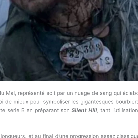
du Mal, représenté soit par un nuage de sang qui éclabou
oi de mieux pour symboliser les gigantesques bourbiers
te série B en préparant son
Silent Hill
, tant l’utilisat
longueurs, et au final d’une progression assez classiq