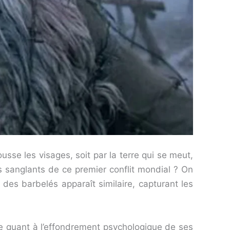
sse les visages, soit par la terre qui se meut,
 sanglants de ce premier conflit mondial ? On
ion des barbelés apparaît similaire, capturant les
ue quant à l’effondrement psychologique de ses