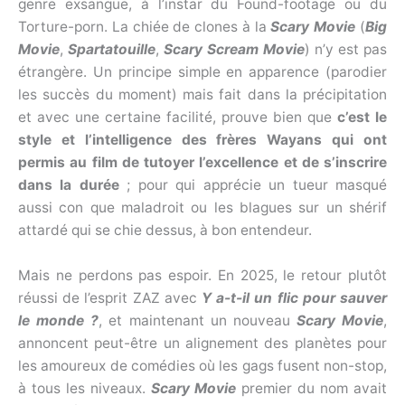
genre exsangue, à l’instar du Found-footage ou du
Torture-porn. La chiée de clones à la
Scary Movie
(
Big
Movie
,
Spartatouille
,
Scary Scream Movie
) n’y est pas
étrangère. Un principe simple en apparence (parodier
les succès du moment) mais fait dans la précipitation
et avec une certaine facilité, prouve bien que
c’est le
style et l’intelligence des frères Wayans qui ont
permis au film de tutoyer l’excellence et de s’inscrire
dans la durée
; pour qui apprécie un tueur masqué
aussi con que maladroit ou les blagues sur un shérif
attardé qui se chie dessus, à bon entendeur.
Mais ne perdons pas espoir. En 2025, le retour plutôt
réussi de l’esprit ZAZ avec
Y a-t-il un flic pour sauver
le monde ?
, et maintenant un nouveau
Scary Movie
,
annoncent peut-être un alignement des planètes pour
les amoureux de comédies où les gags fusent non-stop,
à tous les niveaux.
Scary Movie
premier du nom avait