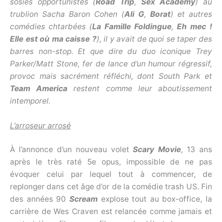
sosies opportunistes (
Road Trip
,
Sex Academy
) au
trublion Sacha Baron Cohen (
Ali G
,
Borat
) et autres
comédies chtarbées (
La Famille Foldingue
,
Eh mec !
Elle est où ma caisse ?
), il y avait de quoi se taper des
barres non-stop. Et que dire du duo iconique Trey
Parker/Matt Stone, fer de lance d’un humour régressif,
provoc mais sacrément réfléchi, dont South Park et
Team America
restent comme leur aboutissement
intemporel.
L’arroseur arrosé
À l’annonce d’un nouveau volet
Scary Movie
, 13 ans
après le très raté 5e opus, impossible de ne pas
évoquer celui par lequel tout à commencer, de
replonger dans cet âge d’or de la comédie trash US. Fin
des années 90
Scream
explose tout au box-office, la
carrière de Wes Craven est relancée comme jamais et