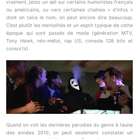
vraiment, jetez un œil sur certains humoristes français
ou américains, ou vers certaines chaînes « d’infos »
dont on taira le nom, on peut encore dire beaucoup.
C’est plutôt les mentalités et un esprit typique de cette
époque qui sont passés de mode (génération MTV,
Tony Hawk, néo-métal, rap US, console 128 bits et
consorts).
Quand on voit les dernières parodies du genre à l’aune
des années 2010, on peut seulement constater un