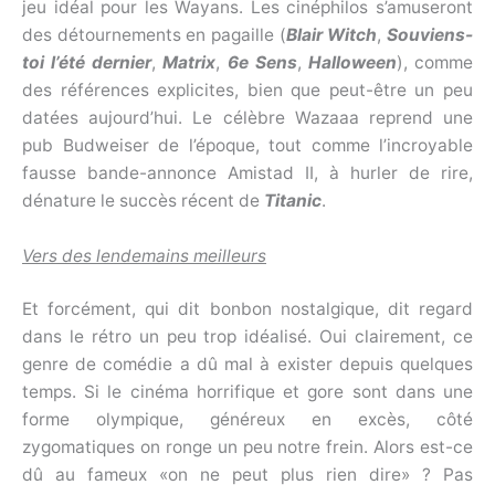
jeu idéal pour les Wayans. Les cinéphilos s’amuseront
des détournements en pagaille (
Blair Witch
,
Souviens-
toi l’été dernier
,
Matrix
,
6e Sens
,
Halloween
), comme
des références explicites, bien que peut-être un peu
datées aujourd’hui. Le célèbre Wazaaa reprend une
pub Budweiser de l’époque, tout comme l’incroyable
fausse bande-annonce Amistad II, à hurler de rire,
dénature le succès récent de
Titanic
.
Vers des lendemains meilleurs
Et forcément, qui dit bonbon nostalgique, dit regard
dans le rétro un peu trop idéalisé. Oui clairement, ce
genre de comédie a dû mal à exister depuis quelques
temps. Si le cinéma horrifique et gore sont dans une
forme olympique, généreux en excès, côté
zygomatiques on ronge un peu notre frein. Alors est-ce
dû au fameux «on ne peut plus rien dire» ? Pas