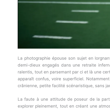
La photographie épouse son sujet en lorgnant
demi-dieux engagés dans une retraite infern
ralentis, tout en parsemant par ci et là une cer
apparaît confus, voire superficiel. Notamment 
crânienne, petite facilité scénaristique, sans j
La faute à une attitude de poseur de la part 
explorer pleinement, tout en créant une atm