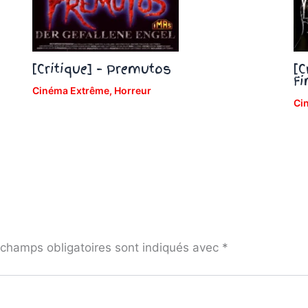
[Critique] – Premutos
[C
Fi
Cinéma Extrême
,
Horreur
Ci
champs obligatoires sont indiqués avec
*