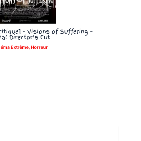
ritique] – Visions of Suffering –
nal Director’s Cut
néma Extrême
,
Horreur