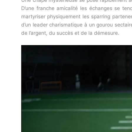
Une chape mystérieuse se pose rapidement sur
D’une franche amicalité les échanges se ten
martyriser physiquement les sparring partener
d’un leader charismatique à un gourou sectaire 
de l’argent, du succès et de la démesure.