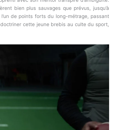
prenti avec son mentor transpire d’ambiguïté.
èrent bien plus sauvages que prévus, jusqu’à
 l’un de points forts du long-métrage, passant
doctriner cette jeune brebis au culte du sport,