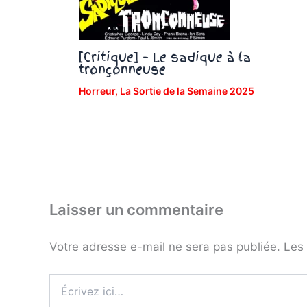
[Critique] – Le sadique à la
tronçonneuse
Horreur
,
La Sortie de la Semaine 2025
Laisser un commentaire
Votre adresse e-mail ne sera pas publiée.
Les 
Écrivez
ici…