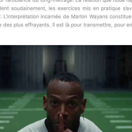
 l’ambiance du long-métrage. La relation que noue l’ap
dent soudainement, les exercices mis en pratique s’av
. L’interprétation incarnée de Marlon Wayans constitue
des plus effrayants. Il est là pour transmettre, pour en