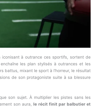
iconisant à outrance ces sportifs, sortent de
nchaîne les plan stylisés à outrances et les
 battus, mixant le sport à l’horreur, le résultat
visions de son protagoniste suite à sa blessure
ue son sujet. À multiplier les pistes sans les
inement son aura,
le récit finit par balbutier et