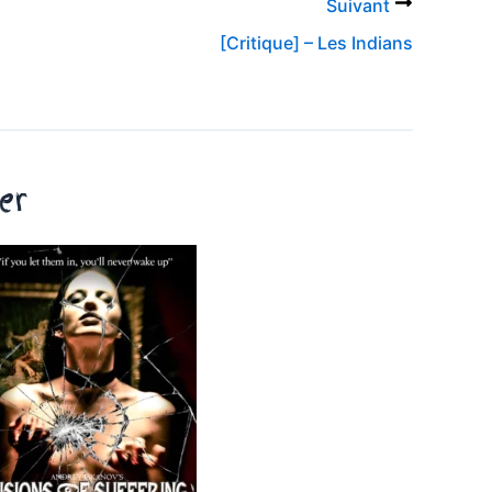
Suivant
[Critique] – Les Indians
er