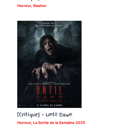
Horreur
,
Slasher
[Critique] – Until Dawn
Horreur
,
La Sortie de la Semaine 2025