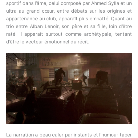
sportif dans l’âme, celui composé par Ahmed Sylla et un
ultra au grand cœur, entre débats sur les origines et
appartenance au club, apparaît plus empatté. Quant au
trio entre Alban Lenoir, son père et sa fille, loin d’être
raté, il apparaît surtout comme archétypale, tentant
d’être le vecteur émotionnel du récit.
La narration a beau caler par instants et l’humour taper