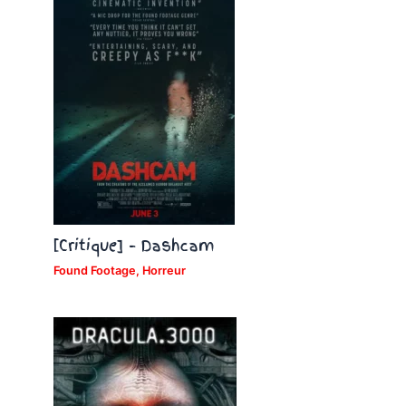
[Critique] – Dashcam
Found Footage
,
Horreur