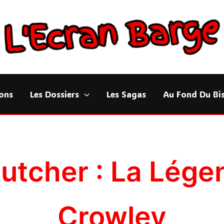
ons
Les Dossiers
Les Sagas
Au Fond Du Bi
Butcher : La Lég
Crowley