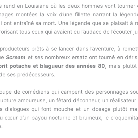
se rend en Louisiane où les deux hommes vont tourner 
images montées la voix d’une fillette narrant la lége
 ont entraîné sa mort. Une légende que se plaisait à
orisant tous ceux qui avaient eu l’audace de l’écouter j
oducteurs prêts à se lancer dans l’aventure, à remett
que
Scream
et ses nombreux ersatz ont tourné en déris
prit potache et blagueur des années 80
, mais plutôt
s de ses prédécesseurs.
e troupe de comédiens qui campent des personnages so
rupture amoureuse, un fêtard déconneur, un réalisateur
des dialogues qui font mouche et un dosage plutôt mal
u cœur d’un bayou nocturne et brumeux, le croquemitai
e.