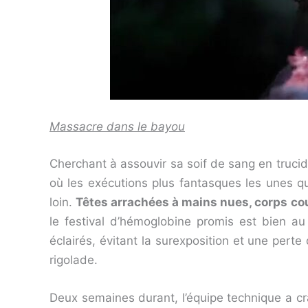
Massacre dans le bayou
Cherchant à assouvir sa soif de sang en trucida
où les exécutions plus fantasques les unes q
loin.
Têtes arrachées à mains nues, corps co
le festival d’hémoglobine promis est bien au
éclairés, évitant la surexposition et une perte
rigolade.
Deux semaines durant, l’équipe technique a cr