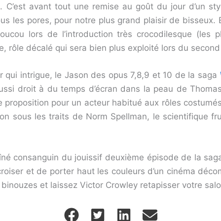
C’est avant tout une remise au goût du jour d’un style
ous les pores, pour notre plus grand plaisir de bisseux.
cou lors de l’introduction très crocodilesque (les p
, rôle décalé qui sera bien plus exploité lors du second
 qui intrigue, le Jason des opus 7,8,9 et 10 de la saga
aussi droit à du temps d’écran dans la peau de Thomas
e proposition pour un acteur habitué aux rôles costumé
n sous les traits de Norm Spellman, le scientifique frus
îné consanguin du jouissif deuxième épisode de la sag
roiser et de porter haut les couleurs d’un cinéma déco
binouzes et laissez Victor Crowley retapisser votre salo