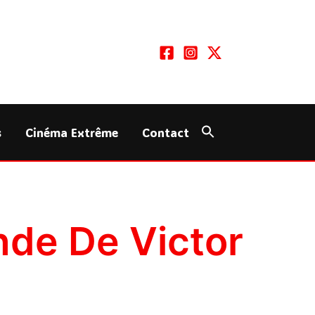
s
Cinéma Extrême
Contact
ende De Victor