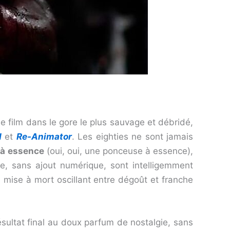
le film dans le gore le plus sauvage et débridé,
d
et
Re-Animator
. Les eighties ne sont jamais
 à essence
(oui, oui, une ponceuse à essence),
ne, sans ajout numérique, sont intelligemment
ue mise à mort oscillant entre dégoût et franche
sultat final au doux parfum de nostalgie, sans