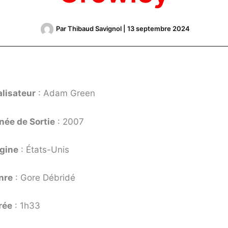
Par
Thibaud Savignol
|
13 septembre 2024
alisateur
: Adam Green
née de Sortie
: 2007
igine
: États-Unis
nre
: Gore Débridé
rée
: 1h33