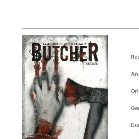
Ré
An
Or
Ge
Du