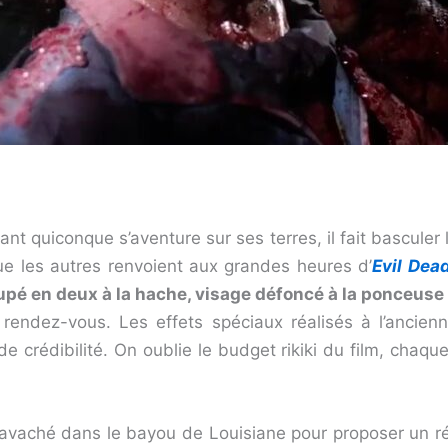
nt quiconque s’aventure sur ses terres, il fait basculer 
ue les autres renvoient aux grandes heures d’
Evil Dea
upé en deux à la hache, visage défoncé à la ponceuse
 rendez-vous. Les effets spéciaux réalisés à l’ancien
 de crédibilité. On oublie le budget rikiki du film, chaq
avaché dans le bayou de Louisiane pour proposer un ré