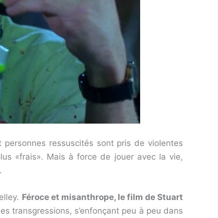
 personnes ressuscités sont pris de violentes
s «frais». Mais à force de jouer avec la vie,
.
elley.
Féroce et misanthrope, le film de Stuart
es transgressions, s’enfonçant peu à peu dans