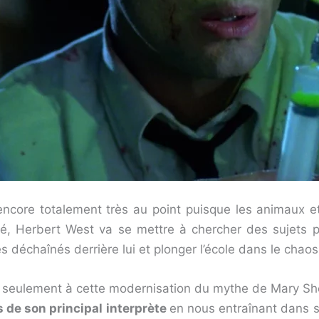
core totalement très au point puisque les animaux et
, Herbert West va se mettre à chercher des sujets plu
s déchaînés derrière lui et plonger l’école dans le chaos
 seulement à cette modernisation du mythe de Mary Sh
 de son principal interprète
en nous entraînant dans s