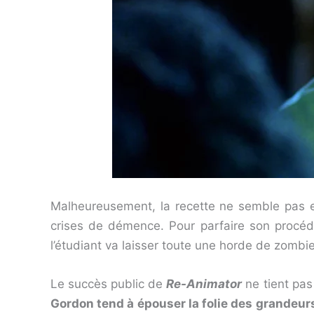
Malheureusement, la recette ne semble pas en
crises de démence. Pour parfaire son procédé
l’étudiant va laisser toute une horde de zombie
Le succès public de
Re-Animator
ne tient pas
Gordon tend à épouser la folie des grandeurs