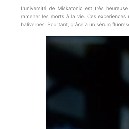
L’université de Miskatonic est très heureuse
ramener les morts à la vie. Ces expériences n
balivernes. Pourtant, grâce à un sérum fluores