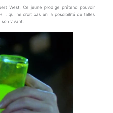
erbert West. Ce jeune prodige prétend pouvoir
, qui ne croit pas en la possibilité de telles
 son vivant.