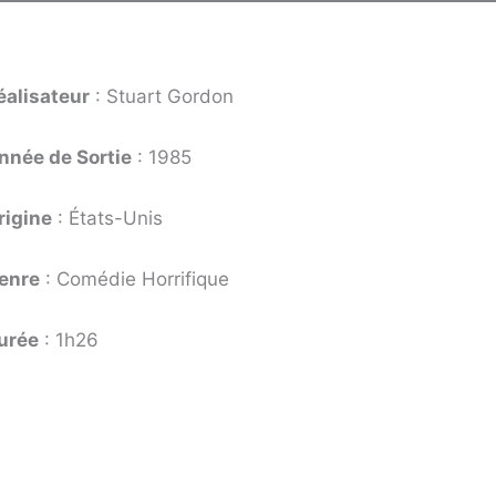
éalisateur
: Stuart Gordon
nnée de Sortie
: 1985
rigine
: États-Unis
enre
: Comédie Horrifique
urée
: 1h26