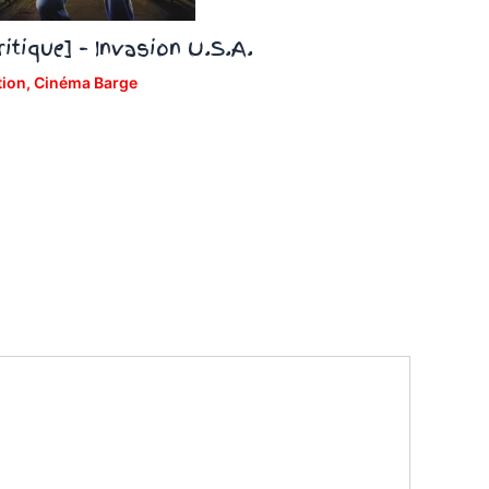
ritique] – Invasion U.S.A.
tion
,
Cinéma Barge