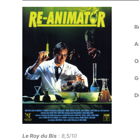
R
A
O
G
D
Le Roy du Bis
:
8,5/10