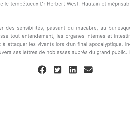
te le tempétueux Dr Herbert West. Hautain et méprisabl
ter des sensibilités, passant du macabre, au burlesq
asse tout entendement, les organes internes et intesti
à attaquer les vivants lors d’un final apocalyptique. I
uvera ses lettres de noblesses auprès du grand public. I