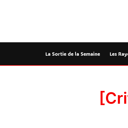
Aller
au
contenu
La Sortie de la Semaine
Les Ray
[Cr