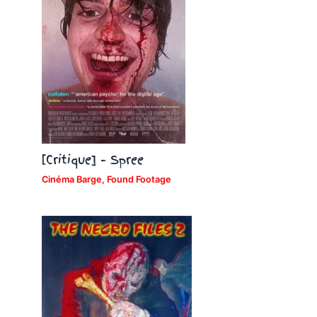
[Critique] – Spree
Cinéma Barge
,
Found Footage