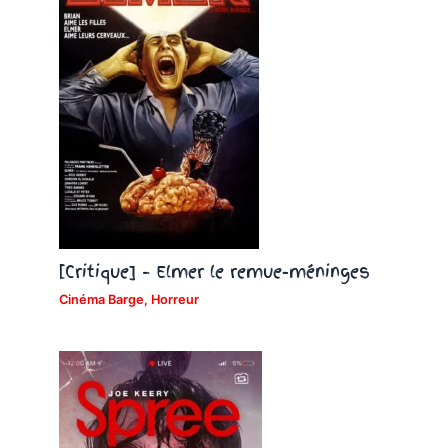
[Critique] – Elmer le remue-méninges
Cinéma Barge
,
Horreur