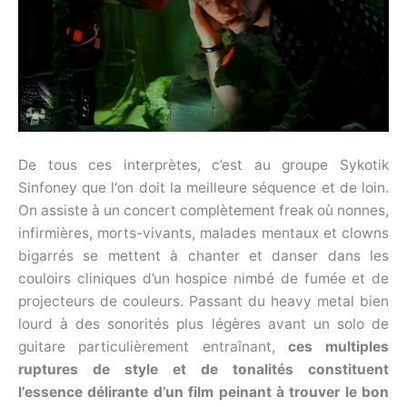
De tous ces interprètes, c’est au groupe Sykotik
Sinfoney que l‘on doit la meilleure séquence et de loin.
On assiste à un concert complètement freak où nonnes,
infirmières, morts-vivants, malades mentaux et clowns
bigarrés se mettent à chanter et danser dans les
couloirs cliniques d’un hospice nimbé de fumée et de
projecteurs de couleurs. Passant du heavy metal bien
lourd à des sonorités plus légères avant un solo de
guitare particulièrement entraînant,
ces multiples
ruptures de style et de tonalités constituent
l’essence délirante d’un film peinant à trouver le bon