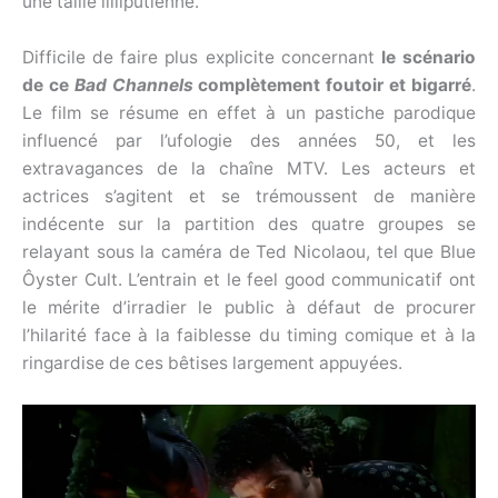
une taille lilliputienne.
Difficile de faire plus explicite concernant
le scénario
de ce
Bad Channels
complètement foutoir et bigarré
.
Le film se résume en effet à un pastiche parodique
influencé par l’ufologie des années 50, et les
extravagances de la chaîne MTV. Les acteurs et
actrices s’agitent et se trémoussent de manière
indécente sur la partition des quatre groupes se
relayant sous la caméra de Ted Nicolaou, tel que Blue
Ôyster Cult. L’entrain et le feel good communicatif ont
le mérite d’irradier le public à défaut de procurer
l’hilarité face à la faiblesse du timing comique et à la
ringardise de ces bêtises largement appuyées.