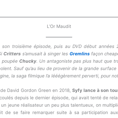
L’Or Maudit
 son troisième épisode, puis au DVD début années
Si
Critters
s’amusait à singer les
Gremlins
façon cheapo
la poupée
Chucky
. Un antagoniste pas plus haut que tr
ent. Sauf qu’au lieu de provenir de la grande surface 
rigine, la saga filmique l’a lééégèrement perverti, pour not
de David Gordon Green en 2018,
Syfy lance à son tou
coulés depuis le dernier épisode, qui avait tenté de rela
un jeune réalisateur un peu plus talentueux, on multip
it de se faire remarquer suite à sa participation a