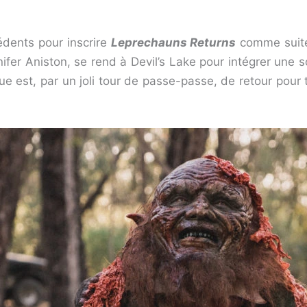
édents pour inscrire
Leprechauns Returns
comme suite 
ifer Aniston, se rend à Devil’s Lake pour intégrer une soro
ique est, par un joli tour de passe-passe, de retour pour