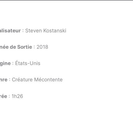
alisateur
: Steven Kostanski
née de Sortie
: 2018
igine
: États-Unis
nre
: Créature Mécontente
rée
: 1h26