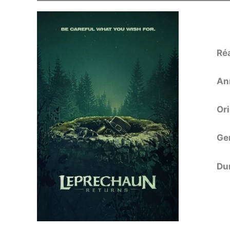
Ré
An
Or
Ge
Du